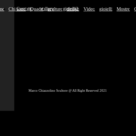
vizi
Contatti
gallery
gioielli2
me
Chi sono
Quadri
sculture
design
Video
gioielli
Mostre
Marco Chiazzolino Scultore @ All Right Reserved 2021